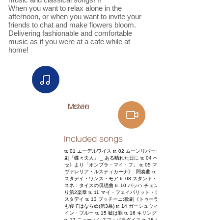
When you want to relax alone in the
afternoon, or when you want to invite your
friends to chat and make flowers bloom.
Delivering fashionable and comfortable
music as if you were at a cafe while at
home!
Listen
Movie
Included songs
tr. 01 エーデルワイス tr. 02 ムーンリバー tr. 03 プッチーニ: 歌
劇「蝶々夫人」 _ ある晴れた日に tr. 04 ヘンデル:歌劇《セル
セ》より「オンブラ・マイ・フ」 tr. 05 マスカーニ：歌劇《カ
ヴァレリア・ルスティカーナ》: 間奏曲 tr. 06 慕情 tr. 07 イエ
スタデイ・ワンス・モア tr. 08 スタンド・バイ・ミー tr. 09 マ
スネ：タイスの瞑想曲 tr. 10 バッハ:チェンバロ協奏曲第5番よ
り第2楽章 tr. 11 マイ・フェイバリット・シングス tr. 12 イエ
スタデイ tr. 13 プッチーニ:歌劇《トゥーランドット》から 誰
も寝てはならぬ(第3幕) tr. 14 ガーシュウィン：ラプソディ・
イン・ブルー tr. 15 嘘は罪 tr. 16 キリング・ミー・ソフトリー
tr. 17 ニュー・シネマ・パラダイス tr. 18 ショパン：雨だれ