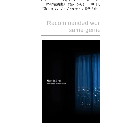
（《24の前奏曲》作品28から） tr. 19 ドビュッシー：交響詩
「海」 tr. 20 ヴィヴァルディ：四季「春」
Recommended works of the
same genre