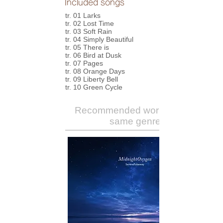
Included songs
tr. 01 Larks
tr. 02 Lost Time
tr. 03 Soft Rain
tr. 04 Simply Beautiful
tr. 05 There is
tr. 06 Bird at Dusk
tr. 07 Pages
tr. 08 Orange Days
tr. 09 Liberty Bell
tr. 10 Green Cycle
Recommended works of the
same genre