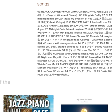
songs
01:BLACK COFFEE ~FROM JAMAICA BEACH~ 02:GISELL
の日々（Days of Wine and Roses） 06:Killing Me Softly 07
moonlight mile 10:Can’t take my eyes off of You 11:亡き
12:男と女 (feat. Cokiyu) 13:O MAR EM PAZ 14:Look of Love 15
17:LOVE AFFAIR 18:Lately 19:ムーンリバー（Moon River） 20:Essen
Joyed 23:Midnight Cafe 24:and daytime 25:亜麻色の髪の乙女 26
ーのテーマ _ LAVA with Bajune Tobeta Mix 29:スパルタカス愛のテーマ
31:CELLULOID ETOILE 32:Love Choose 33:Floresta 34:Im
女 39:ジュ・トゥ・ヴ 40:Brazil (feat. Cokiyu) _ LAVA with Ba
雨傘 43:dance with stranger -slow- 44:アメリのテーマ 45:A TU LA T
seeing you (feat. orange pekoe) 49:トロイメライ 50:My F
テーマ 53:tete-a-tete 54:ひまわり 55:Lovin’ You 56:ニ
タン人の踊り 60:Peace and Quiet 61:MESSAGE 62:いそしぎ 63:Wat
66:Night and Day 67:ジムノペディ 第1番 68:Love Affair 69:T
stranger 73:UN VOYAGE 74:ララのテーマ 75:我が心のジョージ
Watch Over Me 79:ANGELIQUE 80:SPH 81:心の愛 82:雨に濡れても
Mar Em Paz 86:テネシー・ワルツ 87:Yesterday 88:A Tu La 
92:Lua Calor 93:airport 94:アメイジング・グレース 95:Smile 
FILM 100:エリーゼのために
 the