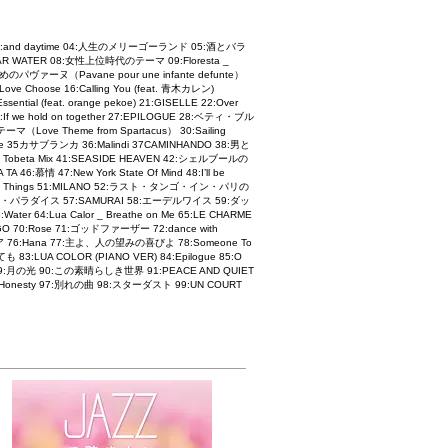
E 03:and daytime 04:人生のメリーゴーランド 05:酒とバラ
:CLEAR WATER 08:女性上位時代のテーマ 09:Floresta _
王女のためのパヴァーヌ（Pavane pour une infante defunte）
:Love Choose 16:Calling You (feat. 青木カレン)
tial (feat. orange pekoe) 21:GISELLE 22:Over
:If we hold on together 27:EPILOGUE 28:ベティ・ブル
（Love Theme from Spartacus） 30:Sailing
agine 35カサブランカ 36:Malindi 37CAMINHANDO 38:男と
june Tobeta Mix 41:SEASIDE HEAVEN 42:シェルブールの
A 46:慕情 47:New York State Of Mind 48:I’ll be
avorite Things 51:MILANO 52:ラスト・タンゴ・イン・パリの
ューシネマ・パラダイス 57:SAMURAI 58:エーデルワイス 59:ダッ
er 64:Lua Calor _ Breathe on Me 65:LE CHARME
ANGO 70:Rose 71:ゴッドファーザー 72:dance with
ア 76:Hana 77:主よ、人の望みの喜びよ 78:Someone To
 83:LUA COLOR (PIANO VER) 84:Epilogue 85:O
Ta 89:月の光 90:この素晴らしき世界 91:PEACE AND QUIET
96:Honesty 97:別れの曲 98:スターダスト 99:UN COURT