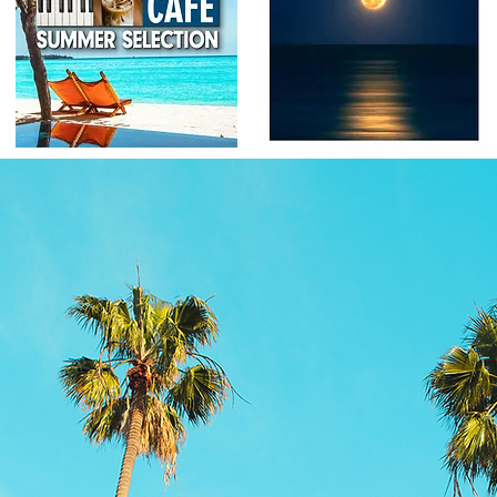
Product information
More