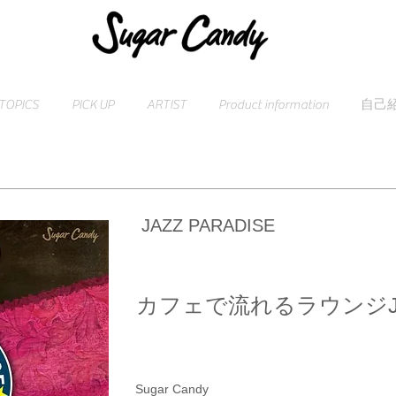
TOPICS
PICK UP
ARTIST
Product information
自己
JAZZ PARADISE
カフェで流れるラウンジJAZ
Sugar Candy