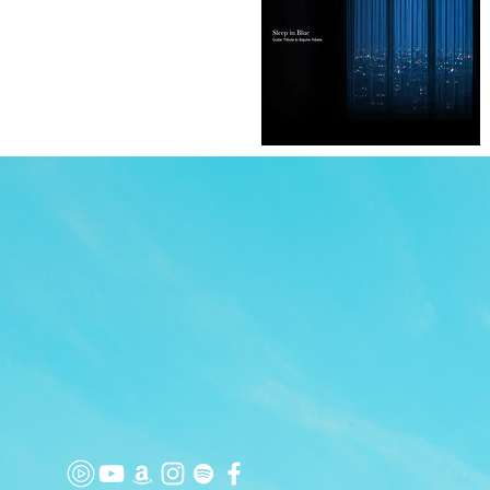
TOP
APP
TOPICS
PICK UP
ARTIST