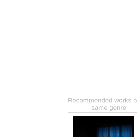
Recommended works of
same genre