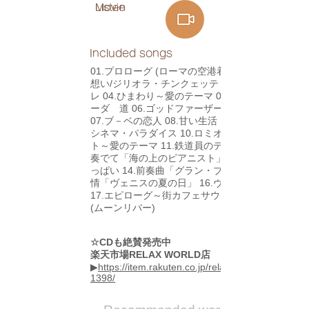
Listen
Movie
Included songs
01.プロローグ (ローマの空港着) 02.夢みる
想い/ジリオラ・チンクェッティ 03.ヴォラー
レ 04.ひまわり～愛のテーマ 05.ラ・ストラ
ーダ 道 06.ゴッドファーザー～愛のテーマ
07.ブ－ベの恋人 08.甘い生活 09.ニュー・
シネマ・パラダイス 10.ロミオとジュリエッ
ト～愛のテーマ 11.鉄道員のテーマ 12.愛を
奏でて「海の上のピアニスト」 13.太陽がい
っぱい 14.前奏曲「グラン・ブルー」 15.旅
情「ヴェニスの夏の日」 16.ヴェニスの愛
17.エピローグ～街カフェサウンドのテーマ
(ムーンリバー)
☆CDも絶賛発売中
楽天市場RELAX WORLD店
▶
https://item.rakuten.co.jp/relaxworld/sccd-
1398/