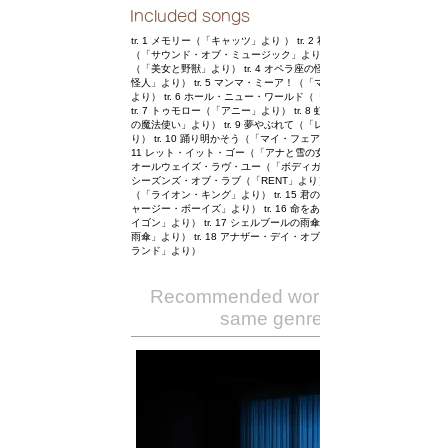
Included songs
tr. 1 メモリー（「キャッツ」より ） tr. 2 私のお気に入り
（「サウンド・オブ・ミュージック」より） tr. 3 美女と野獣
（「美女と野獣」より） tr. 4 オペラ座の怪人（「オペラ座の
怪人」より） tr. 5 マンマ・ミーア！（「マンマ・ミーア！」
より） tr. 6 ホール・ニュー・ワールド（「アラジン」より）
tr. 7 トゥモロー（「アニー」より） tr. 8 虹の彼方に（「オズ
の魔法使い」より） tr. 9 夢やぶれて（「レ・ミゼラブル」よ
り） tr. 10 踊り明かそう（「マイ・フェア・レディ」より） tr.
11 レット・イット・ゴー（「アナと雪の女王」より） tr. 12
オールウェイズ・ラヴ・ユー（「ボディガード」より） tr. 13
シーズンズ・オブ・ラブ（「RENT」より） tr. 14 愛を感じて
（「ライオン・キング」より） tr. 15 君の瞳に恋してる（「ジ
ャージー・ボーイズ」より） tr. 16 命をあげよう（「ミス・サ
イゴン」より） tr. 17 シェルブールの雨傘（「シェルブールの
雨傘」より） tr. 18 アナザー・デイ・オブ・サン（「ラ・ラ・
ランド」より）
Recommended works of the
same genre