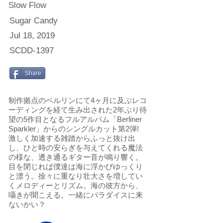
Slow Flow
Sugar Candy
Jul 18, 2019
SCDD-1397
Share
制作拠点のベルリンにて4ヶ月に及ぶレコ
ーディングを経て生み出された2年ぶり待
望の5作目となるフルアルバム「Berliner
Sparkler」からのシングルカット第2弾!
激しく加速する雑踏からふっと抜け出
し、ひと時の安らぎを与えてくれる魔法
の様な、透き通るギター音が鳴り響く。
目を閉じれば僕達は海に浮かびゆっくり
と漂う。徐々に重なり壮大さを増してい
くメロディーとリズム。海の彼方から、
囁きが聞こえる。一緒にパラダイスに来
ないかい？