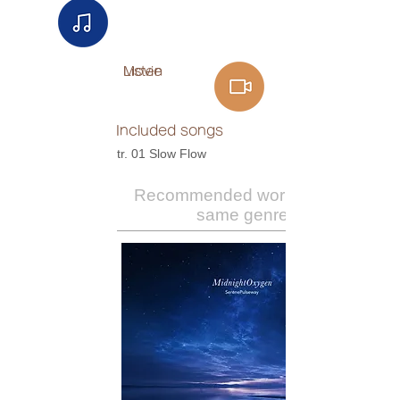
Listen
Movie
Included songs
tr. 01 Slow Flow
Recommended works of the
same genre