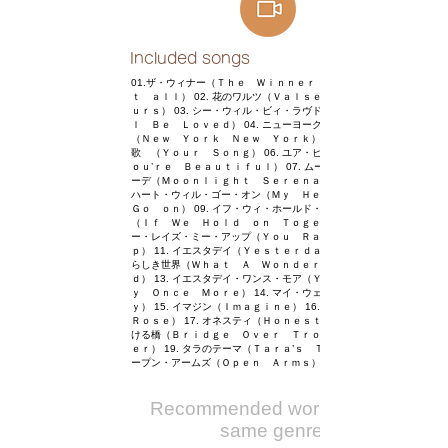
Included songs
01.ザ・ウィナー（Ｔｈｅ Ｗｉｎｎｅｒ Ｔａｋｅｓ ｉ
ｔ ａｌｌ） 02. 花のワルツ（Ｖａｌｓｅ ｄｅｓ ｆｌｅ
ｕｒｓ） 03. シー・ウィル・ビィ・ラヴド（Ｓｈｅ Ｗｉｌ
ｌ Ｂｅ Ｌｏｖｅｄ） 04. ニューヨーク・ニューヨーク
（Ｎｅｗ Ｙｏｒｋ Ｎｅｗ Ｙｏｒｋ） 05. 僕の歌は君の
歌 （Ｙｏｕｒ Ｓｏｎｇ） 06. ユア・ビューティフル（Ｙ
ｏｕ’ｒｅ Ｂｅａｕｔｉｆｕｌ） 07. ムーンライト・セレナ
ーデ（Ｍｏｏｎｌｉｇｈｔ Ｓｅｒｅｎａｄｅ） 08. マイ・
ハート・ウィル・ゴー・オン（Ｍｙ Ｈｅａｒｔ Ｗｉｌｌ
Ｇｏ ｏｎ） 09. イフ・ウィ・ホールド・オン・トゥゲザー
（Ｉｆ Ｗｅ Ｈｏｌｄ ｏｎ Ｔｏｇｅｔｈｅｒ） 10. ユ
ー・レイズ・ミー・アップ（Ｙｏｕ Ｒａｉｓｅ Ｍｅ Ｕ
ｐ） 11. イエスタデイ（Ｙｅｓｔｅｒｄａｙ） 12. この素晴
らしき世界（Ｗｈａｔ Ａ Ｗｏｎｄｅｒｆｕｌ Ｗｏｒｌ
ｄ） 13. イエスタデイ・ワンス・モア（Ｙｅｓｔｅｒｄａ
ｙ Ｏｎｃｅ Ｍｏｒｅ） 14. マイ・ウェイ（Ｍｙ Ｗａ
ｙ） 15. イマジン（Ｉｍａｇｉｎｅ） 16. ローズ（Ｔｈｅ
Ｒｏｓｅ） 17. オネスティ（Ｈｏｎｅｓｔｙ） 18. 明日に架
ける橋（Ｂｒｉｄｇｅ Ｏｖｅｒ Ｔｒｏｕｂｌｅｄ Ｗａｔ
ｅｒ） 19. タラのテーマ（Ｔａｒａ’ｓ Ｔｈｅｍｅ） 20. オ
ープン・アームズ（Ｏｐｅｎ Ａｒｍｓ）
Recommended works of the
same genre