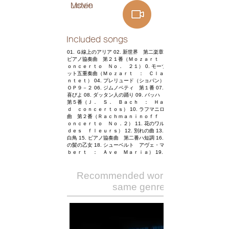
Listen
Movie
Included songs
01. Ｇ線上のアリア 02. 新世界 第二楽章 03. モーツァルト
ピアノ協奏曲 第２１番（Ｍｏｚａｒｔ ： Ｐｉａｎｏ Ｃ
ｏｎｃｅｒｔｏ Ｎｏ． ２１） 0. モーツァルト クラリネ
ット五重奏曲（Ｍｏｚａｒｔ ： Ｃｌａｒｉｎｅｔ Ｑｕｉ
ｎｔｅｔ） 04. プレリュード（ショパン） 05. ノクターン
ＯＰ９－２ 06. ジムノペティ 第１番 07. 主よ、人の望みの
喜びよ 08. ダッタン人の踊り 09. バッハ チェンバロ協奏曲
第５番（Ｊ． Ｓ． Ｂａｃｈ ： Ｈａｒｐｓｉｃｈｏｒ
ｄ ｃｏｎｃｅｒｔｏｓ） 10. ラフマニロフ ピアノ協奏
曲 第２番（Ｒａｃｈｍａｎｉｎｏｆｆ ： Ｐｉａｎｏ Ｃ
ｏｎｃｅｒｔｏ Ｎｏ．２） 11. 花のワルツ（Ｖａｌｓｅ
ｄｅｓ ｆｌｅｕｒｓ） 12. 別れの曲 13. ジュ・トゥ・ヴ 14.
白鳥 15. ピアノ協奏曲 第二番ハ短調 16. 月の光 17. 亜麻色
の髪の乙女 18. シューベルト アヴェ・マリア （Ｓｃｈｕ
ｂｅｒｔ ： Ａｖｅ Ｍａｒｉａ） 19. ソナタ 悲愴
Recommended works of the
same genre