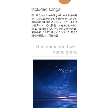
Included songs
01. リラックスへの導き 02. やすらぎの育み 03. 理想への奇跡
04. 心身の温かさ 05. 古代のやわらぎ 06. 雪花が聴こえる 07.
静寂の色 08. 満たされるハーモニー 09. 森のこだま 10. 優し
い世界へ 11. 心の回復 ～セルフヒーリング～ 12. 極上な聖
歌 13. 愛の成長 14. 活発な副交感神経 15. 知性への働き 16.
緊張の霜どけ 17. 幸せバランス 18. 整える音楽を奏でて 19.
眠りの意識 20. 天使の音
Recommended works of the
same genre