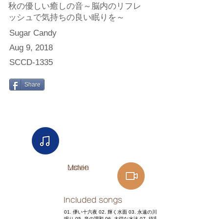
秋の優しい癒しの音～脳内のリフレ
ッシュで気持ちの良い眠りを～
Sugar Candy
Aug 9, 2018
SCCD-1335
Share
Listen
Movie
Included songs
01. 儚い十六夜 02. 輝く水面 03. 永遠の川流れ 04. 清楚な川
鳴り 05. 泉の調和 06. 大切な水沫 07. 待宵の虫 08. せせらぎ