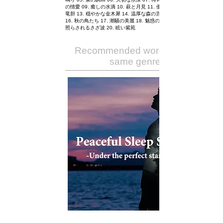
の情愛 09. 癒しの水滴 10. 萩と月見 11. 優雅な雨 12. 良夜の
竜胆 13. 穏やかな金木犀 14. 温厚な森の言葉 15. 追憶の碇星
16. 秋の鳥たち 17. 潮騒の美麗 18. 魅惑の初恋草 19. 名月に
照らされるさざ波 20. 眩い紫苑
Recommended works of the
same genre