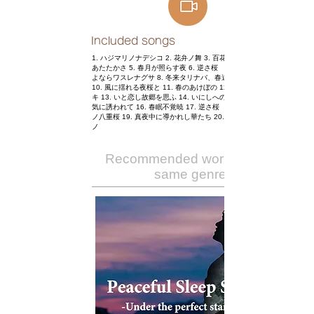
Included songs
1. ハジマリノナデシコ 2. 花弁ノ舞 3. 百花繚乱 4. 一輪ほどの
あたたかさ 5. 春月が照らす夜 6. 逆さ桜 ～第１楽章～ 7. さ
よならワスレナグサ 8. 冬来タリナバ、春遠カラジ 9. 千年桜
10. 風に揺れる夜桜と 11. 春のあけぼの 12. わかれのハナミズ
キ 13. いと恋し故郷を思ふ 14. いにしへの香りと共に 15. 眠
気に誘われて 16. 春眠不覚暁 17. 逆さ桜 第２楽章 18. 黄昏
ノ八重桜 19. 真夜中に導かれし華たち 20. 永遠のソメイヨシ
ノ
Recommended works of the
same genre