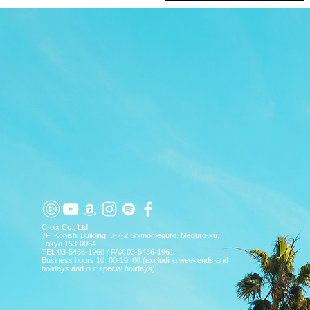
TOP
APP
TOPICS
PICK UP
ARTIST
Croix Co., Ltd.
7F, Konishi Building, 3-7-2 Shimomeguro, Meguro-ku,
Tokyo 153-0064
TEL 03-5436-1960 / FAX 03-5436-1961
Business hours 10: 00-19: 00 (excluding weekends and
holidays and our special holidays)