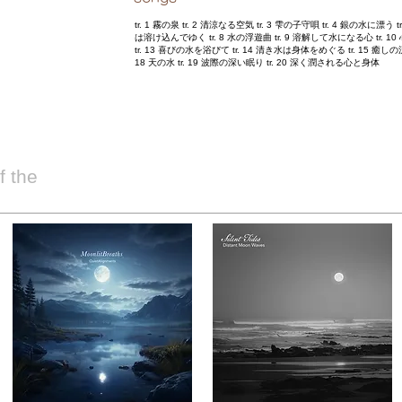
tr. 1 霧の泉 tr. 2 清涼なる空気 tr. 3 雫の子守唄 tr. 4 銀の水に漂う
は溶け込んでゆく tr. 8 水の浮遊曲 tr. 9 溶解して水になる心 tr. 10
tr. 13 喜びの水を浴びて tr. 14 清き水は身体をめぐる tr. 15 癒しの流
18 天の水 tr. 19 波際の深い眠り tr. 20 深く潤される心と身体
 the