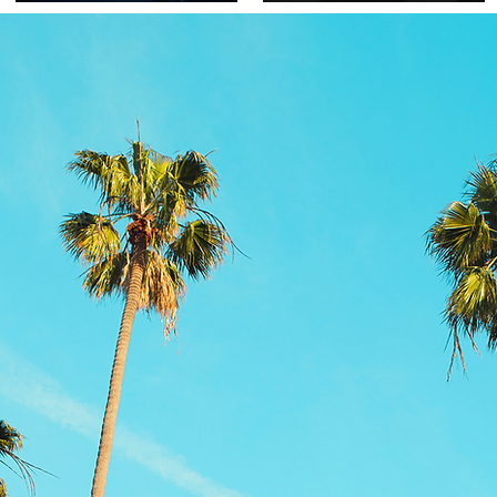
Product information
More