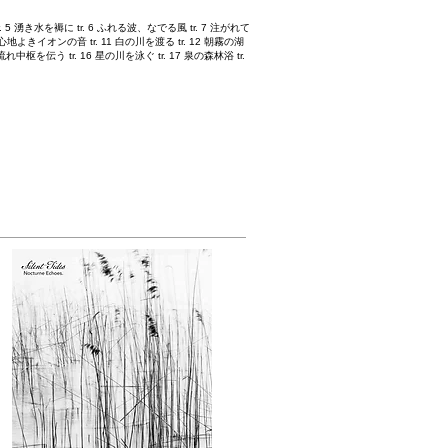
 tr. 5 湧き水を褥に tr. 6 ふれる波、なでる風 tr. 7 注がれて
 心地よきイオンの音 tr. 11 白の川を渡る tr. 12 朝霧の湖
れ中枢を伝う tr. 16 星の川を泳ぐ tr. 17 泉の森林浴 tr.