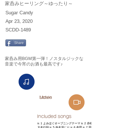
家呑みヒーリング～ゆったり～
Sugar Candy
Apr 23, 2020
SCDD-1489
Share
家呑み用BGM第一弾！ノスタルジックな
音楽で今宵のお酒も最高です♪
Listen
Movie
Included songs
tr. 1 よみほぐオープニングテーマ tr. 2 赤松と月 tr. 3 番茶 tr. 4
大名行列 tr. 5 仮名混じり tr. 6 布団 tr. 7 羽二重 tr. 8 芸者 tr. 9