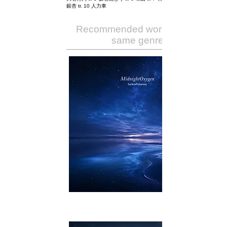
銀杏 tr. 10 人力車
Recommended works of the
same genre