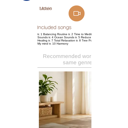
Listen
Movie
Included songs
tr. 1 Balancing Routine tr. 2 Time to Meditation tr. 3 Spa
Sounds tr. 4 Ocean Sounds tr. 5 Reduce Stress tr. 6 Spiritual
Healing tr. 7 Total Relaxation tr. 8 Tree Pose tr. 9 Body and
My mind tr. 10 Harmony
Recommended works of the
same genre