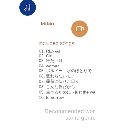
Listen
Movie
Included songs
01. REN-AI
02. Girl
03. 冷たい月
04. woman
05. ボルドー～水のほとりで
06. 変わらないモノ
07. 薔薇に似せた日々
08. こんな夜だから
09. 生きるために～just the way you are
10. tomorrow
Recommended works of the
same genre