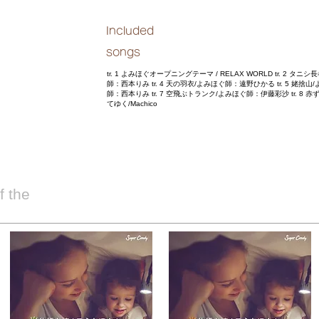
Included
songs
tr. 1 よみほぐオープニングテーマ / RELAX WORLD tr. 2 タ
師：西本りみ tr. 4 天の羽衣/よみほぐ師：遠野ひかる tr. 5 姥捨
師：西本りみ tr. 7 空飛ぶトランク/よみほぐ師：伊藤彩沙 tr. 8 
てゆく/Machico
 the