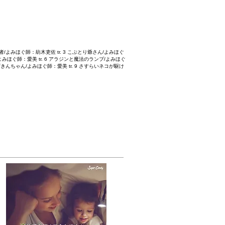
ニシ長者/よみほぐ師：紡木吏佐 tr. 3 こぶとり爺さん/よみほぐ
山/よみほぐ師：愛美 tr. 6 アラジンと魔法のランプ/よみほぐ
赤ずきんちゃん/よみほぐ師：愛美 tr. 9 さすらいネコが駆け