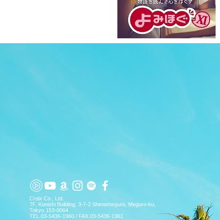
TOP
APP
TOPICS
PICK UP
ARTIST
Croix Co., Ltd.
7F, Konishi Building, 3-7-2 Shimomeguro, Meguro-ku,
Tokyo 153-0064
TEL 03-5436-1960 / FAX 03-5436-1961