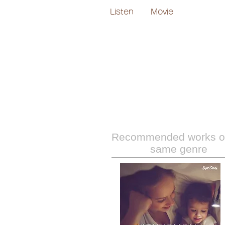
Listen
Movie
Recommended works of
same genre