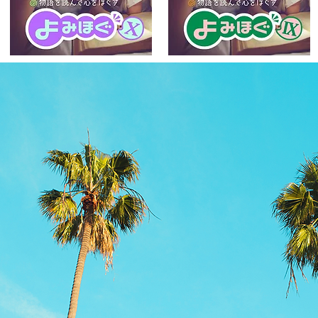
Product information
More